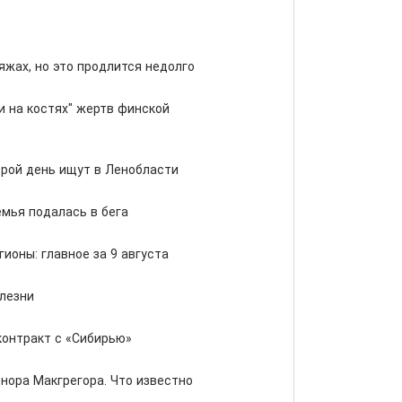
яжах, но это продлится недолго
и на костях" жертв финской
рой день ищут в Ленобласти
емья подалась в бега
ионы: главное за 9 августа
лезни
контракт с «Сибирью»
нора Макгрегора. Что известно