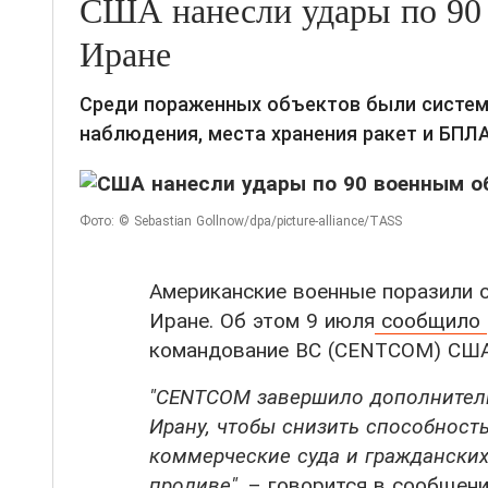
США нанесли удары по 90
Иране
Среди пораженных объектов были систем
наблюдения, места хранения ракет и БПЛА
Фото: ©
Sebastian Gollnow/dpa/picture-alliance/TASS
Американские военные поразили о
Иране. Об этом 9 июля
сообщило
командование ВС (CENTCOM) США 
"CENTCOM завершило дополнитель
Ирану, чтобы снизить способност
коммерческие суда и граждански
проливе"
, – говорится в сообщени