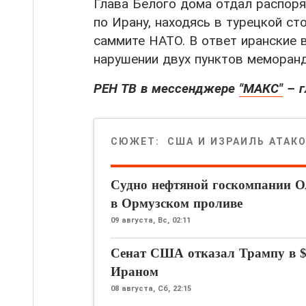
Глава Белого дома отдал распоря
по Ирану, находясь в турецкой ст
саммите НАТО. В ответ иранские
нарушении двух пунктов меморанд
РЕН ТВ в мессенджере
"МАКС"
– г
СЮЖЕТ:
США И ИЗРАИЛЬ АТАК
Судно нефтяной госкомпании О
в Ормузском проливе
09 августа,
Вс, 02:11
Сенат США отказал Трампу в $
Ираном
08 августа,
Сб, 22:15